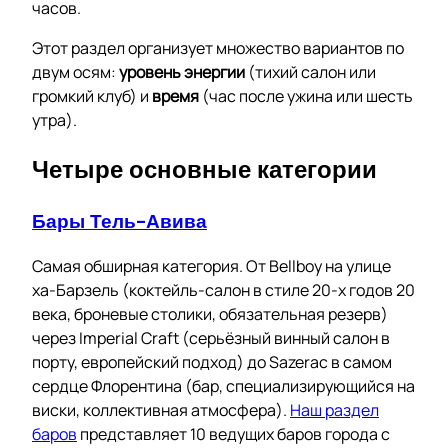
часов.
Этот раздел организует множество вариантов по
двум осям:
уровень энергии
(тихий салон или
громкий клуб) и
время
(час после ужина или шесть
утра).
Четыре основные категории
Бары Тель-Авива
Самая обширная категория. От Bellboy на улице
ха-Барзель (коктейль-салон в стиле 20-х годов 20
века, броневые столики, обязательная резерв)
через Imperial Craft (серьёзный винный салон в
порту, европейский подход) до Sazerac в самом
сердце Флорентина (бар, специализирующийся на
виски, коллективная атмосфера).
Наш раздел
баров
представляет 10 ведущих баров города с