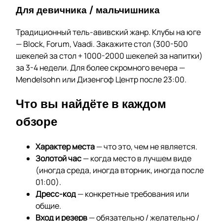
Для девичника / мальчишника
Традиционный тель-авивский жанр. Клубы на юге
— Block, Forum, Vaadi. Закажите стол (300-500
шекелей за стол + 1000-2000 шекелей за напитки)
за 3-4 недели. Для более скромного вечера —
Mendelsohn или Дизенгоф Центр после 23:00.
Что вы найдёте в каждом
обзоре
Характер места
— что это, чем не является.
Золотой час
— когда место в лучшем виде
(иногда среда, иногда вторник, иногда после
01:00).
Дресс-код
— конкретные требования или
общие.
Вход и резерв
— обязательно / желательно /