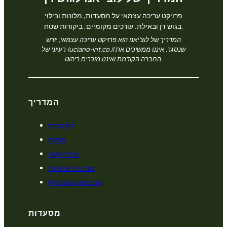
פרויקט עריכה עצמאי על מסעדות, מלונות ובילוי
בגוש דן ובאילת. עורכים מקומיים, ביקורות שטח.
המדריך של לוצ’יאנו הוא פרויקט עריכה עצמאי, יורש
רעיוני של luciano-int.co.il שנסגר. איננו ממשיכים את
החברה הקודמת ואיננו מוכרים ריהוט.
המדריך
דף הבית
אודות
יצירת קשר
מדיניות פרטיות
Русская версия
מסעדות