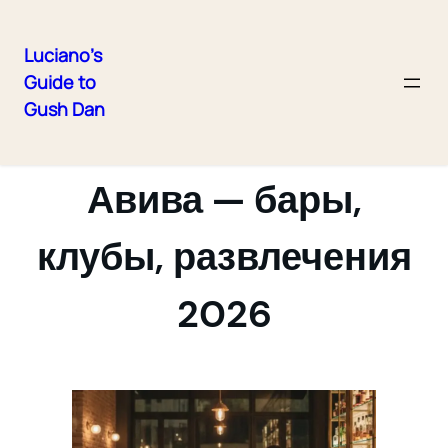
Luciano's
Guide to
Skip
Gush Dan
to
Ночная жизнь Тель-
content
Авива — бары,
клубы, развлечения
2026