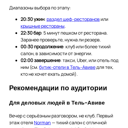
Диапазоны выбора по этапу:
20:30 ужин
:
раздел шеф-ресторанов
или
крышные рестораны
.
22:30 бар
: 5 минут пешком от ресторана.
Заранее проверьте, нужна ли резерв.
00:30 продолжение
: клуб или более тихий
салон, в зависимости от энергии.
02:00 завершение
: такси, Uber, или отель под
ним (см.
бутик-отели в Тель-Авиве
для тех,
кто не хочет ехать домой).
Рекомендации по аудитории
Для деловых людей в Тель-Авиве
Вечер с серьёзным разговором, не клуб. Первый
этаж отеля
Norman
— тихий салон с отличной