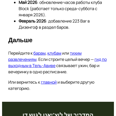
Май 2026
: обновление часов работы клуба
Block (работает только среда-суббота с
января 2026).
Февраль 2026
: добавление 223 Bar в
Дизенгоф в раздел баров.
Дальше
Перейдите к
барам
,
клубам
или
тихим
развлечениям
. Если строите целый вечер —
гид по
выходным в Тель-Авиве
связывает ужин, бар и
вечеринку в одно расписание.
Или вернитесь к
главной
и выберите другую
категорию.
המדריך של לוצ’יאנו לגוש דן