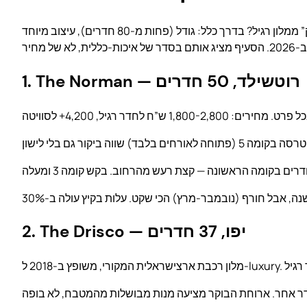
מה מבדיל “מלון בוטיק” ממלון רגיל? בדרך כלל: גודל (פחות מ-80 חדרים), עיצוב מיוחד (לא Holiday-Inn-תקני), שירות אישי (קונסירז’ שמכיר אורחים שבים), מטבח בית (לא רק ארוחת בוקר בופה).
1. The Norman — רוטשילד, 50 חדרים
2. The Drisco — יפו, 37 חדרים