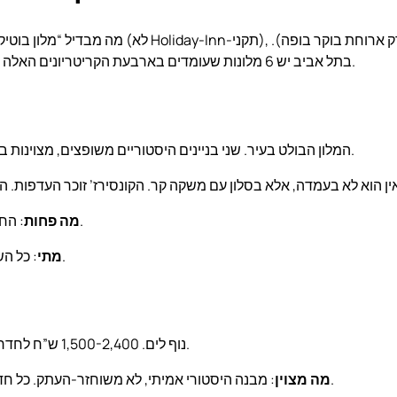
בתל אביב יש 6 מלונות שעומדים בארבעת הקריטריונים האלה ב-2026. הסעיף מציג אותם בסדר של איכות-כללית, לא של מחיר.
המלון הבולט בעיר. שני בניינים היסטוריים משופצים, מצוינות בכל פרט. מחירים: 1,800-2,800 ש”ח לחדר רגיל, 4,200+ לסוויטה.
: החדרים בקומה הראשונה — קצת רעש מהרחוב. בקש קומה 3 ומעלה.
מה פחות
: כל השנה, אבל חורף (נובמבר-מרץ) הכי שקט. עלות בקיץ עולה ב-30%.
מתי
מלון רכבת ארצישראלית המקורי, משופץ ב-2018 ל-luxury. נוף לים. 1,500-2,400 ש”ח לחדר רגיל.
: מבנה היסטורי אמיתי, לא משוחזר-העתק. כל חדר אחר. ארוחת הבוקר מציעה מנות מבושלות מהמטבח, לא בופה.
מה מצוין