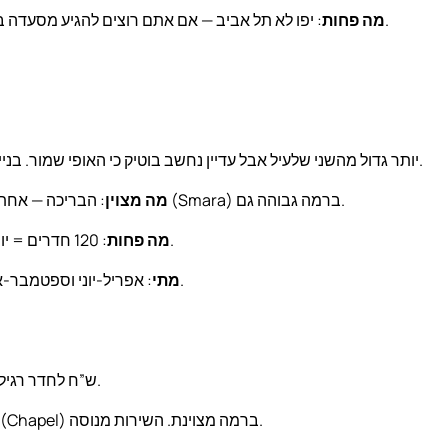
: יפו לא תל אביב — אם אתם רוצים להגיע מסעדה ברוטשילד, צריך 15 דקות באובר. למי שמחפש בידוד — דווקא יתרון.
מה פחות
יותר גדול מהשני שלעיל אבל עדיין נחשב בוטיק כי האופי שמור. בניין מבצר ערבי משופץ, נוף לים מצוין. 1,800-3,200 ש”ח לחדר רגיל.
: הבריכה — אחת הטובות בעיר, על הגג עם נוף לים. הספא ברמה גבוהה. המסעדה (Smara) ברמה גבוהה גם.
מה מצוין
: 120 חדרים = יותר אנשים בלובי, פחות הרגשה אישית. בקיץ הבריכה מאוד צפופה.
מה פחות
: אפריל-יוני וספטמבר-אוקטובר — מזג אוויר מצוין, פחות תיירים מ-המקסימום של אוגוסט.
מתי
מנזר נוצרי מהמאה ה-19 משופץ. בעלות Marriott. 1,600-2,800 ש”ח לחדר רגיל.
: המבנה ההיסטורי-דתי שמור. הקפלה בלובי. המסעדה (Chapel) ברמה מצוינת. השירות מנוסה.