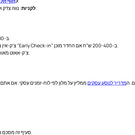
: 8-15 דקות הליכה ממלונות יפו, 5 דקות ממלון על הים.
ל
חוף תל 
מציע פירוט.
לקניות
: נווה צדק 
כל המלונות מציעים שירות חניה (Valet) ב-100-180 ש”ח ללילה.
צ’ק-אין מוקדם (לפני 13:00) — תלוי במצב המלון. רוב המלונות יציעו “Early Check-in” ב-200-400 ש”ח אם החדר מוכן.
צ’ק-אאוט מאוחר (אחרי 12:00) — לרוב חופשי עד 14:00, אחרי זה תוספת.
ם. ה
מדריך לנוסע עסקים
ממליץ על מלון לפי לוח-זמנים עסקי. אם אתם
סעיף זה מסכם את הנתונים העיקריים של מלונות בוטיק תל אביב, להשוואה מהירה.