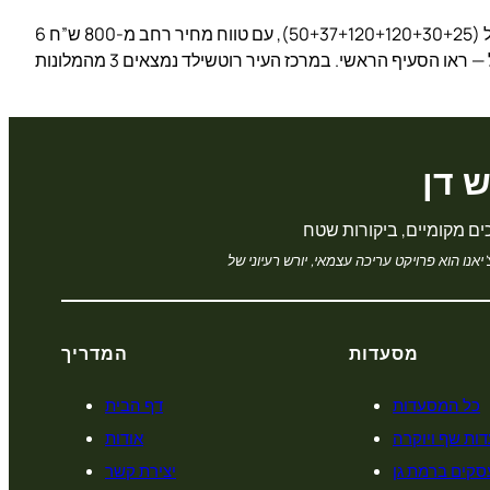
6 המלונות מקיפים 372 חדרים סך הכל (50+37+120+120+30+25), עם טווח מחיר רחב מ-800 ש”ח (Brown TLV) עד 4,200+ ש”ח (סוויטות The Norman). למבחר כללי של מלונות תל אביב נוספים
ש דן
מסעדות
המדריך
כל המסעדות
דף הבית
ות שף ויוקרה
אודות
סקים ברמת גן
יצירת קשר