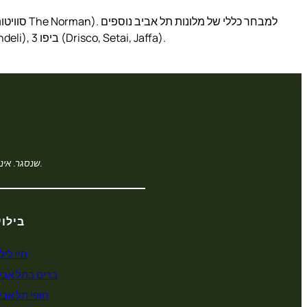
— כולל מלונות חוף בינלאומיים ומלונות ישרוטל — ראו הסעיף הראשי. במרכז העיר רוטשילד נמצאים 3 מהמלונות (Norman, Brown, Mendeli), ביפו 3 (Drisco, Setai, Jaffa).
המדריך של לוצ’יאנו הוא פרויקט עריכה עצמאי, יורש רעיוני של luciano-int.co.il שנסגר. איננו ממשיכים את החברה הקודמת ואיננו מוכרים ריהוט.
בילוי
חיי ליל
ברים בתל אבי
חופי תל אבי