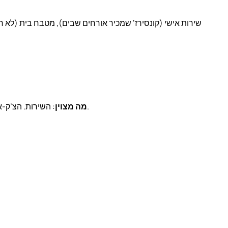
: השירות. הצ’ק-אין הוא לא בעמדה, אלא בסלון עם משקה קר. הקונסירז’ זוכר העדפות. הטרסה בקומה 5 (פתוחה לאורחים בלבד) שווה ביקור גם בלי לישון.
מה מצוין