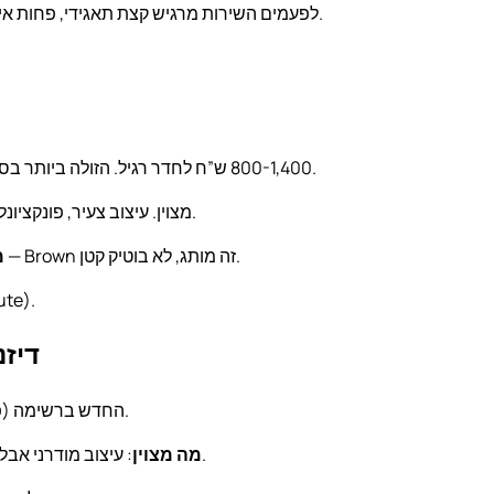
: למרות שהוא “בוטיק”, הפעלת Marriott — לפעמים השירות מרגיש קצת תאגידי, פחות אישי מהנורמן.
הוותיק של רשת Brown (שיש להם כיום 7 מלונות בתל אביב). 800-1,400 ש”ח לחדר רגיל. הזולה ביותר בסעיף.
: יחס מחיר-איכות מצוין. הגג עם הברסרי (The Roof) מצוין. עיצוב צעיר, פונקציונלי.
: החדרים קטנים (24 מ”ר). שירות פחות אישי מהאחרים — Brown זה מותג, לא בוטיק קטן.
מ
: כל ימי השבוע. לסו
6. ndeli Premium
החדש ברשימה (פתח 2024). 1,200-1,800 ש”ח לחדר. בניין בורסה הוותיק משופץ.
: עיצוב מודרני אבל לא בנאלי. השירות (יש קונסירז’ אישי). הטרסה הפרטית בכל חדר.
מה מצוין