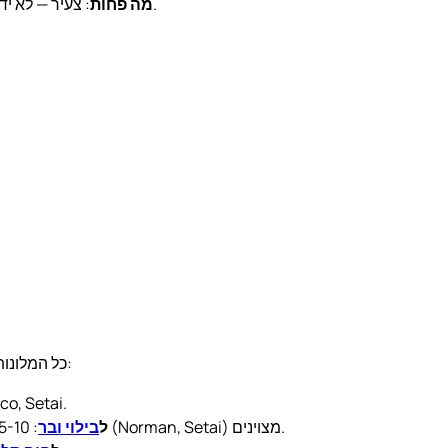
: צעיר — לא ידוע אם יחזיק את הרמה לאורך זמן. הביקורת תעודכן עוד 12 חודשים.
מה פחות
כל המלונות בסעיף הזה נמצאים במרכז העיר או ביפו. ההמלצות שלנו מסביב:
: 5-15 דקות הליכה
: 5-10 דקות הליכה מכל מלון מרכזי. גם הברים של המלונות עצמם (Norman, Setai) מצוינים.
ל
בילוי ובר