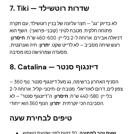
7. Tiki — שדרות רוטשילד
לא בדיוק “גג” — חצר עליונה של בניין רוטשילד, עם תקרה
פתוחה חלקית. מטבח לטיני (קובני-פרואני). השף הוא
דניאלה אבירם. ארוחה ל-2 בלי יין: 460-600 ש”ח.
חיסרון
:
רעש שיחה מסביב — לא לדייט שקט.
יתרון
: חיה ואנרגטית,
מסעדה שמרגישה כמו מסיבה.
8. Catalina — דיזנגוף סנטר
הסניף האחרון ברשימה, גג מעל דיזנגוף סנטר. נוף 360 —
צפון לים, דרום לאזריאלי. מטבח ים-תיכוני-קליל. ארוחה ל-2
בלי יין: 440-580 ש”ח.
חיסרון
: ה”דיזנגוף סנטר” — לא
: הנוף 360 הוא ייחודי.
הסביבה הכי יוקרתית.
יתרון
טיפים לבחירת שעה
שעת זהב לתמונה
: 30 דקות לפני שקיעת השמש.