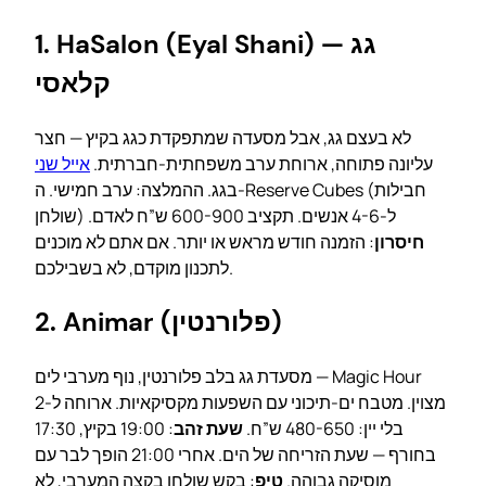
1. HaSalon (Eyal Shani) — גג
קלאסי
לא בעצם גג, אבל מסעדה שמתפקדת כגג בקיץ — חצר
עליונה פתוחה, ארוחת ערב משפחתית-חברתית.
אייל שני
בגג. ההמלצה: ערב חמישי. ה-Reserve Cubes (חבילות
שולחן) ל-4-6 אנשים. תקציב 600-900 ש”ח לאדם.
חיסרון
: הזמנה חודש מראש או יותר. אם אתם לא מוכנים
לתכנון מוקדם, לא בשבילכם.
2. Animar (פלורנטין)
מסעדת גג בלב פלורנטין, נוף מערבי לים — Magic Hour
מצוין. מטבח ים-תיכוני עם השפעות מקסיקאיות. ארוחה ל-2
בלי יין: 480-650 ש”ח.
שעת זהב
: 19:00 בקיץ, 17:30
בחורף — שעת הזריחה של הים. אחרי 21:00 הופך לבר עם
מוסיקה גבוהה.
טיפ
: בקש שולחן בקצה המערבי, לא