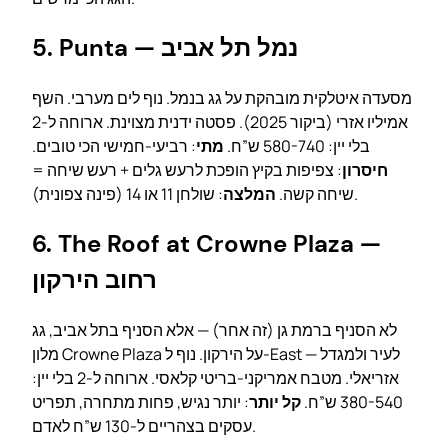
5. Punta — נמל תל אביב
מסעדה איטלקית מובהקת על גג בנמל. נוף לים מערבי. השף
אמיליו אזרי (ביקור 2025). פסטה ידנית מצוינת. ארוחה ל-2
בלי יין: 580-740 ש”ח.
מתי
: רביעי-חמישי הכי טובים.
חיסרון
: צפיפות בקיץ הופכת לרעש גלים + רעש שיחה =
: שולחן 11 או 14 (פינה צפונית).
שיחה קשה.
המלצה
6. The Roof at Crowne Plaza —
רחוב הירקון
לא הסניף ברמת גן (זה אחר) — אלא הסניף בתל אביב, גג
מלון Crowne Plaza על הירקון. נוף ל-East — לעיר ולמגדל
אזריאלי. מטבח אמריקני-בריטי קלאסי. ארוחה ל-2 בלי יין:
380-540 ש”ח.
קל יותר
: יותר נגיש, פחות מתחרה, תפריט
עסקים בצהריים ל-130 ש”ח לאדם.