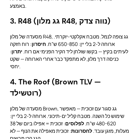
באמצע.
3. R48 (גג מלון R48, נווה צדק)
מסעדה של מלון R48, גג צופה לנמל. מטבח אקלקטי-יוקרתי.
ארוחה ל-2 בלי יין: 650-850 ש”ח.
חיסרון
: רוח חזקה
לעיתים בקיץ — בקשו שולחן ליד הקיר הפנימי אם רוח.
יתרון
:
כניסה דרך מלון, לא מתפקד כבר אחרי הארוחה — שקט
יחסי.
4. The Roof (Brown TLV —
רוטשילד)
מסעדה של מלון Brown, גג סגור עם זכוכית — מאפשר
שימוש כל השנה. מטבח קליל ים-תיכוני. ארוחה ל-2 בלי יין:
480-620 ש”ח.
לפלוסים
: זכוכית = אפילו ביום של 38
מעלות, מזגן עובד.
לחסרונות
: זכוכית מאפילה את הנוף — לא
הגג הכי מרשים.