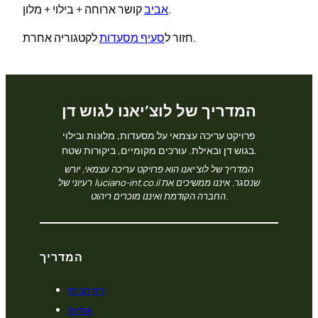
קושר ארוחה + בילוי + מלון.
אביב
לקטגוריה אחרת.
חזור ל
סעיף מסעדות
המדריך של לוצ’יאנו לגוש דן
פרויקט עריכה עצמאי על מסעדות, מלונות ובילוי
בגוש דן ובאילת. עורכים מקומיים, ביקורות שטח.
המדריך של לוצ’יאנו הוא פרויקט עריכה עצמאי, יורש
רעיוני של luciano-int.co.il שנסגר. איננו ממשיכים את
החברה הקודמת ואיננו מוכרים ריהוט.
המדריך
דף הבית
אודות