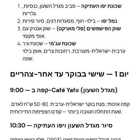
שכונת יפו העתיקה
— סביב מגדל השעון, כנסיות,
גלריות.
— בילוי-חוף, מסעדות דגים, סיור סירות.
נמל יפו
שוק הפישפשים (פלי מארקט)
— שוק אנטיק עם
אופי מקומי.
שכונת עג’מי
— שכונת עיר
ערבית-ישראלית-מעורבת, רחובות צרים, אופן בילוי
שונה.
יום 1 — שישי בבוקר עד אחר-צהריים
9:00 — קפה ב-Café Yafo (מגדל השעון)
קפה איכותי, מנת בוקר ישראלית-ערבית. 50-80 ש”ח לאדם.
שעת התחלה הטובה ביותר — קודם הצפיפות התיירותית.
10:30 — סיור מגדל השעון ויפו העתיקה
מגדל השעון העות’מאני (1903), מלון רישא הוותיק (קרון