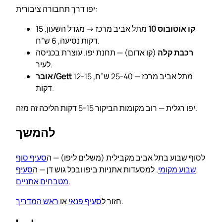
יפו דרך תחבורה ציבורית:
קו אוטובוס 10
מתל אביב מרכז → מגדל השעון. 15
דקות נסיעה, 6 ש”ח.
רכבת קלה
(קו אדום) — תחנת יפו. עוצרת בכניסה
לעיר.
מתל אביב מרכז — 25-40 ש”ח, 12-15
אובר/Gett
דקות.
יפו רגלית — רוב מקומות הביקור 5-15 דקות הליכה זה מזה.
להמשך
לסוף שבוע בתל אביב מקבילית (משלים ליפו) — ה
סעיף סוף
שבוע מקומי
. למסעדות אתניות ביפו ובכל גוש דן — ה
סעיף
.
מטבחים אתניים
.
חזור ל
סעיף פנאי
או
ראש המדריך