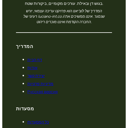
בגוש דן ובאילת. עורכים מקומיים, ביקורות שטח.
המדריך של לוצ’יאנו הוא פרויקט עריכה עצמאי, יורש
רעיוני של luciano-int.co.il שנסגר. איננו ממשיכים את
החברה הקודמת ואיננו מוכרים ריהוט.
המדריך
דף הבית
אודות
יצירת קשר
מדיניות פרטיות
Русская версия
מסעדות
כל המסעדות