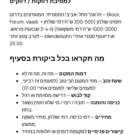
למסיבת רווקות / רווקים
הז’אנר התל-אביבי המסורתי. המועדונים בדרום — Block,
Forum, Vaadi. הזמינו שולחן (300-500 ש”ח דמי שולחן +
1000-2000 ש”ח דמי משקאות) מ-3-4 שבועות מראש.
לערב צנוע יותר — Mendelsohn או דיזנגוף סנטר אחרי
23:00.
מה תקראו בכל ביקורת בסעיף
— מה זה, מה זה לא.
דמות המקום
שעת זהב
— מתי המקום הכי טוב (לפעמים זה רביעי,
לפעמים שלישי, לפעמים אחרי 01:00).
— דרישה מסוימת או רגיל.
קוד לבוש
כניסה והזמנה
— חובה / רצוי / מי שלא הזמין נשאר
בחוץ.
מחירים
— דמי כניסה, דמי שולחן, מחיר משקה
ממוצע.
קישורים פנימיים
למקומות דומים או חלופות במחיר