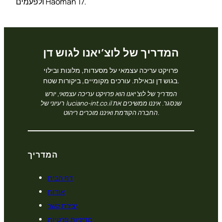
ולפעמים Haoman 17.
המדריך של לוצ’יאנו לגוש דן
פרויקט עריכה עצמאי על מסעדות, מלונות ובילוי
בגוש דן ובאילת. עורכים מקומיים, ביקורות שטח.
המדריך של לוצ’יאנו הוא פרויקט עריכה עצמאי, יורש
רעיוני של luciano-int.co.il שנסגר. איננו ממשיכים את
החברה הקודמת ואיננו מוכרים ריהוט.
המדריך
דף הבית
אודות
יצירת קשר
מדיניות פרטיות