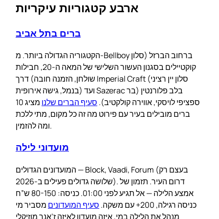
ארבע קטגוריות עיקריות
ברים בתל אביב
הקטגוריה הגדולה ביותר. מ-Bellboy ברחוב הברזל (סלון
קוקטיילים בסגנון העשור השלישי של המאה ה-20, חבילות
שולחן, הזמנה חובה) דרך Imperial Craft (סלון יין רציני
בנמל, גישה אירופית) ועד Sazerac בלב פלורנטין (בר
ספציפי לויסקי, אווירה קולקטיב).
סעיף הברים שלנו
מציג 10
ברים מובילים בעיר עם פירוט מה זה כל מקום, מתי ללכת
ומה להזמין.
מועדוני לילה
המועדונים הגדולים — Block, Vaadi, Forum (בעצם רק
שלושה גדולים פעילים ב-2026). דרום העיר. תזמון של
אמצע הלילה — אל תגיע לפני 01:00. כניסה: 80-150 ש”ח
כניסה רגילה, 200+ עם משקה.
סעיף המועדונים
מסביר מי
מנהל את הלילה במי, איזה מועדון לאיזה ז’אנר מוזיקלי