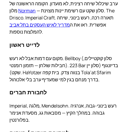
ערב שיכלול שיחה רצינית, לא מועדון. הקומה הראשונה של
— סלון שקט עם רשימת יינות מצוינת. The
Norman
מלון
Drisco. Imperial Craft. תאורה רכה, רעש בינוני, שיחה
אפשרית. ראו את ה
מדריך לאיש העסקים בתל אביב
להמלצות נוספות.
לדייט ראשון
מקום עם דמות אבל לא רעש. Bellboy (סלון קוקטיילים,
חבילות שולחן — תזמון רומנטי). 223 Bar בדיזנגוף (סלון יין
שקט). HaYotzer בנווה צדק. בית קפה Tola’at Sfarim
בדרך מנחם בגין למי שמעדיף ערב בלי אלכוהול.
לחבורת חברים
Imperial, מלגה, Mendelsohn. רעש בינוני-גבוה, אנרגיה
גבוהה. במהלך הקיץ — מסבאות גג, מסעדת אנימר
בפלורנטין.