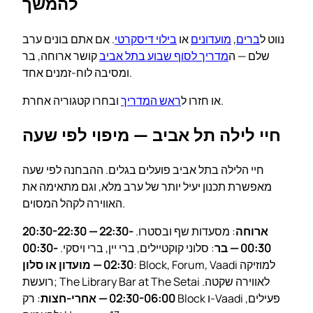
להמשך
נווט ל
ברים
,
מועדונים
או
בילוי דיסקרטי
. אם אתם בונים ערב
שלם — ה
מדריך לסוף שבוע בתל אביב
קושר ארוחה, בר
ומסיבה לוח-זמנים אחד.
ובחרו קטגוריה אחרת.
או חזרו ל
ראש המדריך
חיי לילה תל אביב — מיפוי לפי שעה
חיי הלילה בתל אביב פועלים בגלים. ההבחנה לפי שעה
מאפשרת תכנון יעיל יותר של ערב מלא, וגם מתאימה את
האווירה לקהל המסוים.
20:30-22:30 — ארוחה
: מסעדות שף ובסטרו.
22:30-
00:30 — בר
: סלוני קוקטיילים, ברי יין, ברי ויסקי.
00:30-
: Block, Forum, Vaadi למוזיקה
02:30 — מועדון או סלון
רועשת; The Library Bar at The Setai לאווירה שקטה.
02:30-06:00 — אחרי-חצות
: רק Block ו-Vaadi פעילים,