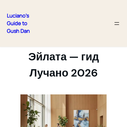
Luciano's
Guide to
Skip
Gush Dan
to
Отели Гуш-Дана и
content
Эйлата — гид
Лучано 2026