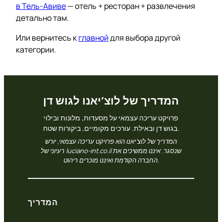
в Тель-Авиве
— отель + ресторан + развлечения
детально там.
Или вернитесь к
главной
для выбора другой
категории.
המדריך של לוצ’יאנו לגוש דן
פרויקט עריכה עצמאי על מסעדות, מלונות ובילוי
בגוש דן ובאילת. עורכים מקומיים, ביקורות שטח.
המדריך של לוצ’יאנו הוא פרויקט עריכה עצמאי, יורש
רעיוני של luciano-int.co.il שנסגר. איננו ממשיכים את
החברה הקודמת ואיננו מוכרים ריהוט.
המדריך