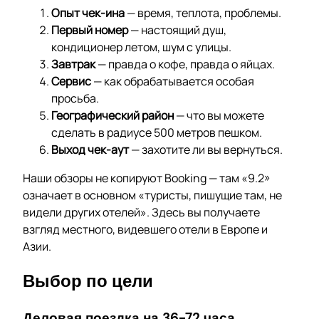
Опыт чек-ина
— время, теплота, проблемы.
Первый номер
— настоящий душ,
кондиционер летом, шум с улицы.
Завтрак
— правда о кофе, правда о яйцах.
Сервис
— как обрабатывается особая
просьба.
Географический район
— что вы можете
сделать в радиусе 500 метров пешком.
Выход чек-аут
— захотите ли вы вернуться.
Наши обзоры не копируют Booking — там «9.2»
означает в основном «туристы, пишущие там, не
видели других отелей». Здесь вы получаете
взгляд местного, видевшего отели в Европе и
Азии.
Выбор по цели
Деловая поездка на 36-72 часа