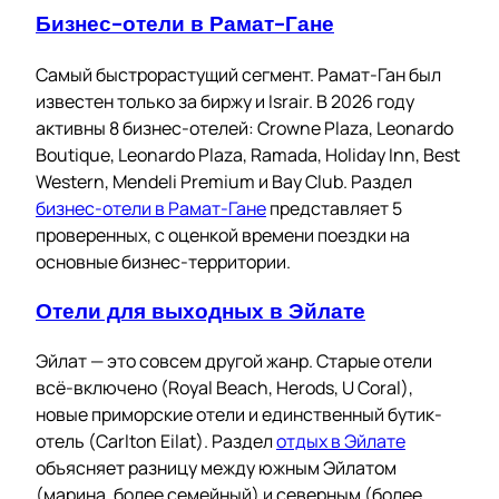
Бизнес-отели в Рамат-Гане
Самый быстрорастущий сегмент. Рамат-Ган был
известен только за биржу и Israir. В 2026 году
активны 8 бизнес-отелей: Crowne Plaza, Leonardo
Boutique, Leonardo Plaza, Ramada, Holiday Inn, Best
Western, Mendeli Premium и Bay Club. Раздел
бизнес-отели в Рамат-Гане
представляет 5
проверенных, с оценкой времени поездки на
основные бизнес-территории.
Отели для выходных в Эйлате
Эйлат — это совсем другой жанр. Старые отели
всё-включено (Royal Beach, Herods, U Coral),
новые приморские отели и единственный бутик-
отель (Carlton Eilat). Раздел
отдых в Эйлате
объясняет разницу между южным Эйлатом
(марина, более семейный) и северным (более