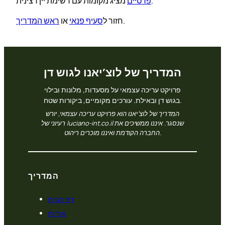
מציג מקומות עם רשימת יין רצינית.
פרטיים
.
חזור ל
סעיף פנאי
או
ראש המדריך
המדריך של לוצ’יאנו לגוש דן
פרויקט עריכה עצמאי על מסעדות, מלונות ובילוי
בגוש דן ובאילת. עורכים מקומיים, ביקורות שטח.
המדריך של לוצ’יאנו הוא פרויקט עריכה עצמאי, יורש
רעיוני של luciano-int.co.il שנסגר. איננו ממשיכים את
החברה הקודמת ואיננו מוכרים ריהוט.
המדריך
דף הבית
אודות