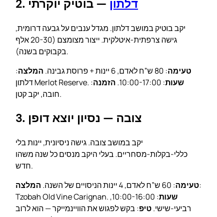
דלתון
— בוטיק יוקרתי
2.
יקב בוטיק במושב דלתון. מגדל ענבים על גבעה דרומית,
גישה צרפתית-איטלקית. ייצור מצומצם (20-30 אלף
בקבוקים בשנה).
טעימה
: 80 ש”ח לאדם, 6 יינות + פרוסת גבינה.
המלצה
:
שעות
: 10:00-17:00.
הזמנה
:
דלתון Merlot Reserve.
חובה, יקב קטן.
3. צובה — נסיון יוצא דופן
יקב במושב צובה. גישה ניסיונית, יינות בלי
כללי-בקלות-מסחריים. בעלי היקב מנסים כל שנה משהו
חדש.
:
טעימה
: 60 ש”ח לאדם, 4 יינות הניסויים של השנה.
המלצה
שעות
: 10:00-16:00,
Tzobah Old Vine Carignan.
רביעי-שישי.
טיפ
: בקש לפגוש את הוויינמייקר — הוא לרוב