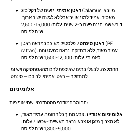
ראטן אמיתי
: גזעים של דקל סוג Calamus, מיובא
מאסיה. עמיד למזג אוויר אבל לא לגשם ישיר ארוך.
דורש שמן הגנה פעם ב-2 שנים. עלות: 2,500-15,000
ש”ח לפיסה.
ראטן סינתטי
: פלסטיק מעוצב כמראה ראטן (PE
rattan). עמיד מאוד, ללא תחזוקה. נראה כמעט זהה
לאמיתי. עלות: 1,500-12,000 ש”ח לפיסה.
ההמלצה: לבעלי בתים שאיכפת להם מהאסתטיקה ויש זמן
לתחזוקה — ראטן אמיתי. לרובם — סינתטי.
אלומיניום
החומר המודרני הסטנדרטי. שתי אופציות:
אלומיניום אנודייז
: צבע מתוך כל החומר. עמיד מאוד,
לא מצריך מזגן או צבע. נראה תעשייתי-עכשווי. עלות:
1,800-9,000 ש”ח לפיסה.