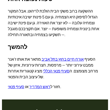
ההשקעה ברוב משקי הבית הולכת לריהוט, אבל המקור
הגדול לסיפוק היא הצמחיה. גן עם 5 פינות ישיבה איכותיות
וצמחיה עלובה — לא יוצר את האווירה. גן עם פינת ישיבה
אחת בינונית וצמחיה משופעת — יוצר. אם תקציבכם מוגבל
— תשקיעו בצמחיה ובתאורה תחילה.
להמשך
הסעיף
אורח חיים בחוץ בתל אביב
מתאר את אותו ז’אנר
ממבט עירוני יותר — מרפסות, חצרות עירוניות, איזון של
מרחב מצומצם. ה
סעיף פנאי הכללי
מציג קטגוריות אחרות
של עיצוב הבית והפנאי.
.
חזור ל
ראש המדריך
או
סעיף פנאי