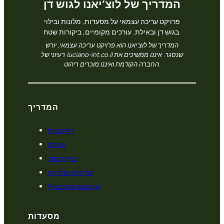
המדריך של לוצ’יאנו לגוש דן
פרויקט עריכה עצמאי על מסעדות, מלונות ובילוי
בגוש דן ובאילת. עורכים מקומיים, ביקורות שטח.
המדריך של לוצ’יאנו הוא פרויקט עריכה עצמאי, יורש
רעיוני של luciano-int.co.il שנסגר. איננו ממשיכים את
החברה הקודמת ואיננו מוכרים ריהוט.
המדריך
דף הבית
אודות
יצירת קשר
מדיניות פרטיות
Русская версия
מסעדות