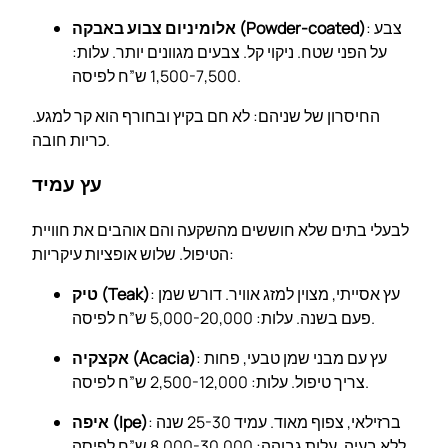
: צבע
אלומיניום צבוע באבקה (Powder-coated)
על הפני שטח. ניקוי קל. צבעים מגוונים יותר. עלות:
1,500-7,500 ש”ח לפיסה.
החיסרון של שניהם: לא חם בקיץ ובחורף הוא קר למגע.
כריות חובה.
עץ עמיד
לבעלי בתים שלא חוששים מהשקעה והם אוהבים את חוויית
הטיפול. שלוש אופציות עיקריות:
: עץ אסייתי, מצוין למזג אוויר. דורש שמן
טיק (Teak)
פעם בשנה. עלות: 5,000-20,000 ש”ח לפיסה.
: עץ עם מבני שמן טבעי, פחות
אקצקיה (Acacia)
צריך טיפול. עלות: 2,500-12,000 ש”ח לפיסה.
: ברזילאי, צפוף מאוד. עמיד 25-30 שנה
איפה (Ipe)
ללא בעיה. עלות גבוהה: 8,000-30,000 ש”ח לפיסה.