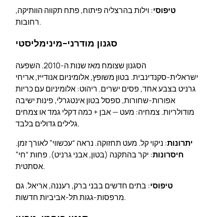
טיפוסי
: וילות בהרצליה פיתוח, פתח תקווה הוותיקה,
רחובות.
סגנון מודרני-מינימליסטי
הסגנון שצומח מאז שנות ה-2010. השפעה
ישראלית-סקנדינבית. בטון משופץ, אלומיניום אנודייז, אריחי
גרניט בצבע אחד, פסים ישרים. ריהוט: אלומיניום עם כריות
אפורות-שחורות, ספסל בטון אינטגרלי, פינות ישיבה
מודולריות. צמחיה: מעט — אבן + כמה דקלי גמד או צמחים
גלילים גדולים בלבד.
יתרונות
: ניקוי קל. מעט תחזוקה. נראה “עכשווי” לאורך זמן.
חיסרונות
: יקר בהתקנה (בטון, אבני גרניט). פחות “חי”
אסתטית.
טיפוסי
: בתים חדשים בבני ברק, רעננה, אריאל. גם
מרפסות-גגות תל-אביביות חדשות.