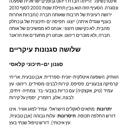
אינטרנשיונל” הייתה חברת ריהוט גן ופנים ישראלית שפעלה
בין תחילת שנות 2000 לסוף 2010s ונסגרה. הסעיף הזה הוא
ירושה רעיונית של תרבות שאותה חברה (וחברות אחרות
בענף שגדלו איתה) ייצגו: תפיסה ים-תיכונית של גן כחלק
מהבית, לא כקישוט חיצוני. אנחנו לא ממשיכים של אותה
חברה, ולא מוכרים ריהוט. אנחנו רק מתעדים את הז’אנר.
שלושה סגנונות עיקריים
סגנון ים-תיכוני קלאסי
הוותיק. השפעה איטלקית-יוונית-ספרדית. אבן טבעית, אריחי
קרמיקה צבעוניים, פסיפס, קירות לבנים-מסוידים. ריהוט: עץ
עמיד (טיק, אקצקיה) עם כריות בצבעי-בז’. צמחיה: זיתים,
לבונה, אלון, רוזמרין, יסמין על קירות.
יתרונות
: מתאים לאקלים הישראלי. עמיד למזג אוויר. אינו
דורש החלפה תכופה.
חיסרונות
: עלות גבוהה (אבן טבעית,
עץ איכותי). דורש טיפול שנתי בעץ.