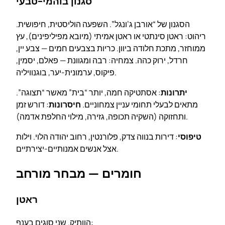
סגנון בוהמי-טבעי
הסגנון של “אורבן ג’ונגל”. השפעה הוליסטית, חיפושית.
ריהוט: ראטן סינתטי או ראטן אמיתי (מיובא מפיליפינים), עץ
ממוחזר, מתכת חלודה ביוון. כריות בצבעים חמים — צבע יין,
חרדל, ירוק כהה. צמחיה: רבה ומגוונת — פאלם, יסמין,
פיקוס, ערמונית-יער, בוגנוויליה.
יתרונות
: אסתטיקה חמה, יותר “בית” מאשר “תצוגה”.
מתאים לבעלי תחומי עניין צמחוניים.
חיסרונות
: דורש זמן
ותחזוקה (השקיה תכופה, גזירה, מילוי החלפת אדמה).
טיפוסי
: דירות בנווה צדק, פלורנטין, רחוב יהודה הלוי. וילות
אצל אנשים אמנותיים-יצירתיים.
חומרים — מבחר מורחב
ראטן
הוותיק. שני סוגים בענף: